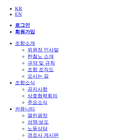
KR
EN
로그인
회원가입
조합소개
위원장 인사말
한철노 소개
규약 및 규칙
조합 조직도
오시는 길
조합소식
공지사항
상호협력회의
주요소식
커뮤니티
열린광장
성명/보도
노동상담
경조사 게시판